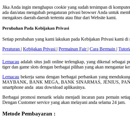
Jika Anda ingin menghapus cookie yang sudah tersimpan di komput
ada dan/atau mengubah pengaturan privasi browser Anda untuk memb
mengakses daerah-daerah tertentu atau fitur dari Website kami.
Perubahan Pada Kebijakan Privasi
Setiap perubahan yang kami lakukan pada Kebijakan Privasi kami di m
Peraturan
|
Kebijakan Privasi
|
Permainan Fair
|
Cara Bermain
|
Tutori
Lemacau
adalah situs judi online terlengkap, yang dikenal sebagai 
tiger dan game slots dengan berbagai pilihan yang akan mengantar 
Lemacau
bekerja sama dengan berbagai perbankan yang mendu
MAYBANK, BANK MEGA, BANK SINARMAS, JENIUS, PANIN, BSI ,
smartphone anda atau download aplikasinya.
Berbagai promosi menarik selalu menjadi incaran para pemain seti
Dengan Customer service yang akan melayani anda selama 24 jam.
Metode Pembayaran :