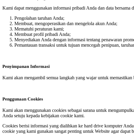
Kami dapat menggunakan informasi pribadi Anda dan data bersama de
Pengolahan taruhan Anda;
Membuat, mengoperasikan dan mengelola akun Anda;
Mematuhi peraturan kami;
Membuat profil pribadi Anda;
Menyediakan Anda dengan informasi tentang penawaran promo
Pemantauan transaksi untuk tujuan mencegah penipuan, taruh
Penyimpanan Informasi
Kami akan mengambil semua langkah yang wajar untuk memastikan bah
Penggunaan Cookies
Kami akan menggunakan cookies sebagai sarana untuk mengumpulkan in
Anda setuju kepada kebijakan cookie kami.
Cookies berisi informasi yang dialihkan ke hard drive komputer An
cookie yang kami gunakan sangat penting untuk Website agar dapat b