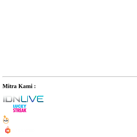
Mitra Kami :