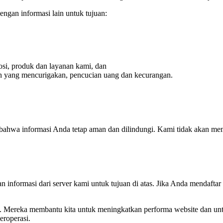
ngan informasi lain untuk tujuan:
si, produk dan layanan kami, dan
an yang mencurigakan, pencucian uang dan kecurangan.
wa informasi Anda tetap aman dan dilindungi. Kami tidak akan membe
formasi dari server kami untuk tujuan di atas. Jika Anda mendaftar 
da. Mereka membantu kita untuk meningkatkan performa website dan unt
eroperasi.