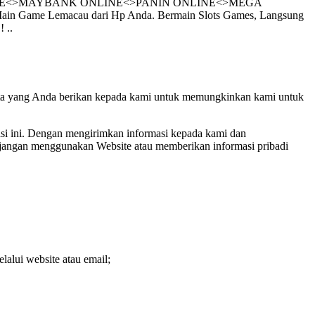
INE<>MAYBANK ONLINE<>PANIN ONLINE<>MEGA
ain Game Lemacau dari Hp Anda. Bermain Slots Games, Langsung
!! ..
 data yang Anda berikan kepada kami untuk memungkinkan kami untuk
asi ini. Dengan mengirimkan informasi kepada kami dan
, jangan menggunakan Website atau memberikan informasi pribadi
alui website atau email;